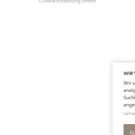
Cookie-Einstellung öffnen
WIR
Wir 
analy
Suchb
ange
Lerne
A