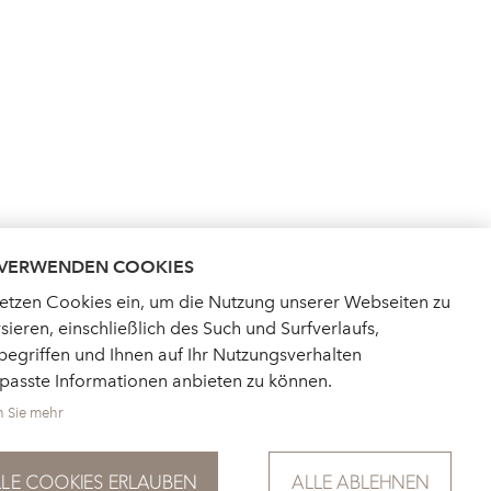
 VERWENDEN COOKIES
setzen Cookies ein, um die Nutzung unserer Webseiten zu
sieren, einschließlich des Such und Surfverlaufs,
egriffen und Ihnen auf Ihr Nutzungsverhalten
passte Informationen anbieten zu können.
n Sie mehr
AKTUELLES
FÜR PRESSE
LLE COOKIES ERLAUBEN
ALLE ABLEHNEN
DATENSCHUTZ
IMPRESSUM