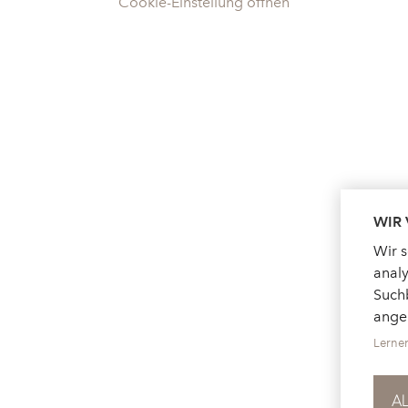
Cookie-Einstellung öffnen
WIR
Wir 
analy
Suchb
ange
Lerne
A