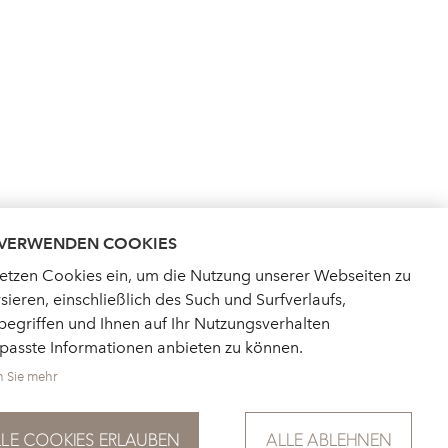
 VERWENDEN COOKIES
setzen Cookies ein, um die Nutzung unserer Webseiten zu
sieren, einschließlich des Such und Surfverlaufs,
egriffen und Ihnen auf Ihr Nutzungsverhalten
passte Informationen anbieten zu können.
n Sie mehr
AKTUELLES
FÜR PRESSE
LLE COOKIES ERLAUBEN
ALLE ABLEHNEN
DATENSCHUTZ
IMPRESSUM