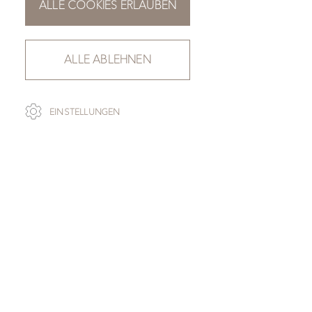
ALLE COOKIES ERLAUBEN
ALLE ABLEHNEN
SCROLL
EINSTELLUNGEN
ZUR ÜBERSICHT
IMPERIAL WHITE
Die Nahaufnahme der jeweiligen
Steinsorte gibt ein relativ getreues Abbild