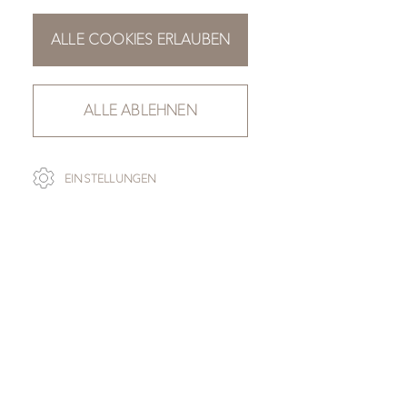
ALLE COOKIES ERLAUBEN
ALLE ABLEHNEN
SCROLL
EINSTELLUNGEN
ZUR ÜBERSICHT
QUARZIT SILVER
Die Nahaufnahme der jeweiligen