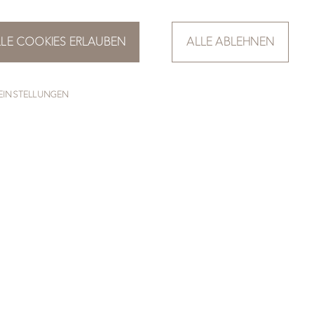
LLE COOKIES ERLAUBEN
ALLE ABLEHNEN
EINSTELLUNGEN
ZUR ÜBERSICHT
 Er verschmilzt helle und
tändig verändert. Diese