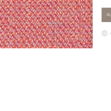
A
SCROLL
2
lzter, mehrfarbiger Schurwolle in einem modernen Tweed-Look.
en und schönen Melange-Muster, das sich unter Ihrem Blick s