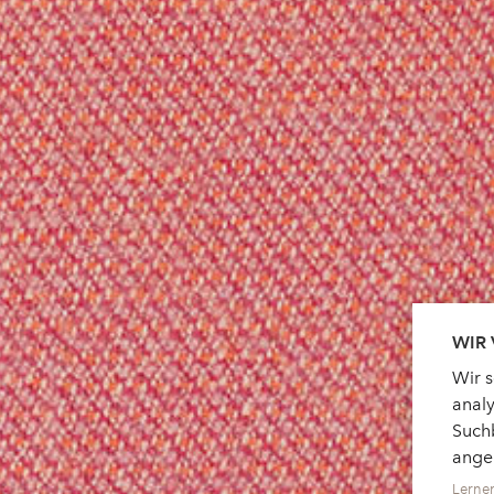
WIR
Wir 
analy
Suchb
ange
Lerne