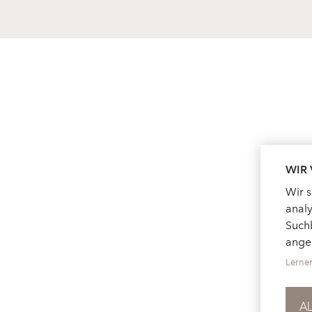
WIR
Wir 
analy
Suchb
ange
Lerne
A